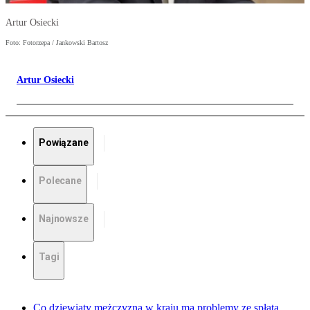
Artur Osiecki
Foto: Fotorzepa / Jankowski Bartosz
Artur Osiecki
Powiązane
Polecane
Najnowsze
Tagi
Co dziewiąty mężczyzna w kraju ma problemy ze spłatą