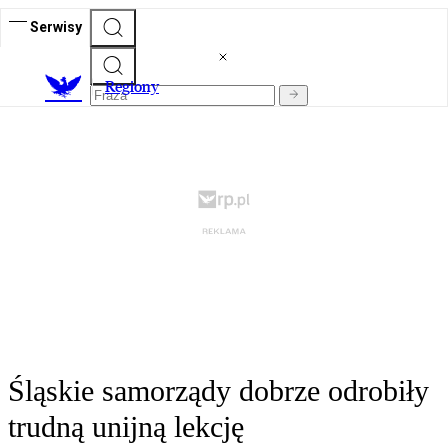
Serwisy
R
egiony
Śląskie samorządy dobrze odrobiły
trudną unijną lekcję