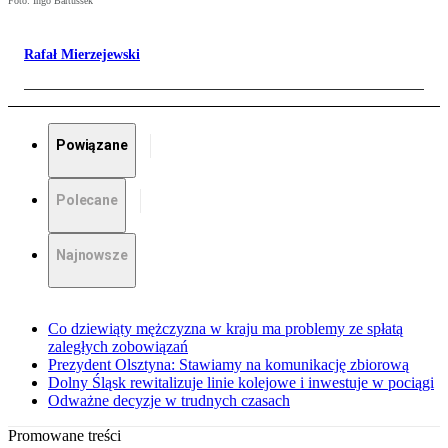
Foto: Ingo Bartussek
Rafał Mierzejewski
Powiązane
Polecane
Najnowsze
Co dziewiąty mężczyzna w kraju ma problemy ze spłatą
zaległych zobowiązań
Prezydent Olsztyna: Stawiamy na komunikację zbiorową
Dolny Śląsk rewitalizuje linie kolejowe i inwestuje w pociągi
Odważne decyzje w trudnych czasach
Promowane treści