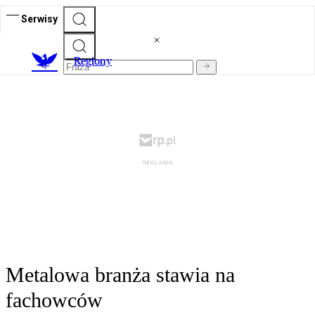
Serwisy
R
egiony
Metalowa branża stawia na
fachowców