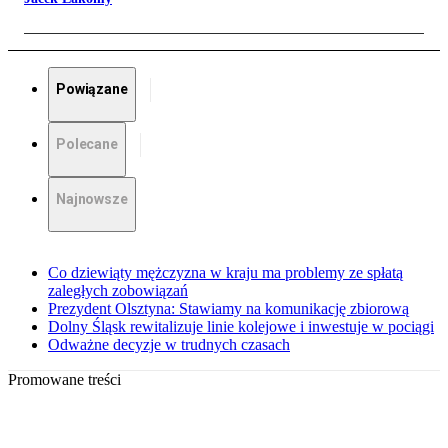
Powiązane
Polecane
Najnowsze
Co dziewiąty mężczyzna w kraju ma problemy ze spłatą
zaległych zobowiązań
Prezydent Olsztyna: Stawiamy na komunikację zbiorową
Dolny Śląsk rewitalizuje linie kolejowe i inwestuje w pociągi
Odważne decyzje w trudnych czasach
Promowane treści