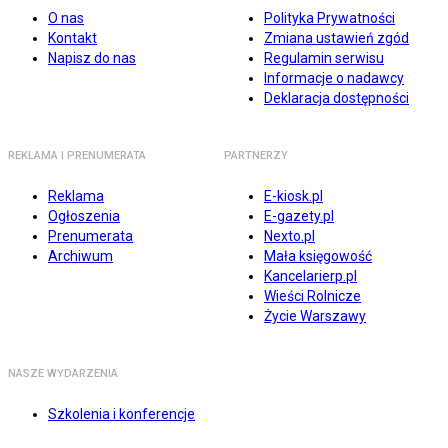
O nas
Polityka Prywatności
Kontakt
Zmiana ustawień zgód
Napisz do nas
Regulamin serwisu
Informacje o nadawcy
Deklaracja dostępności
REKLAMA I PRENUMERATA
PARTNERZY
Reklama
E-kiosk.pl
Ogłoszenia
E-gazety.pl
Prenumerata
Nexto.pl
Archiwum
Mała księgowość
Kancelarierp.pl
Wieści Rolnicze
Życie Warszawy
NASZE WYDARZENIA
Szkolenia i konferencje