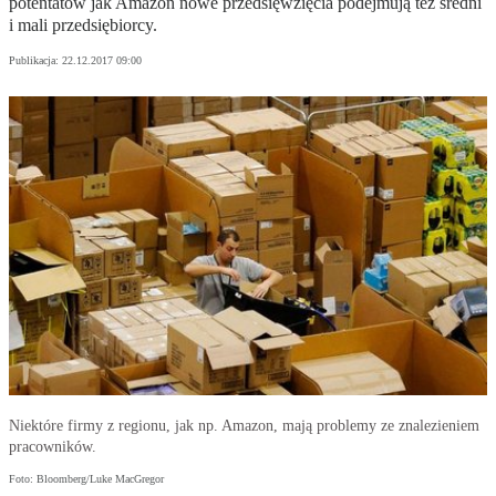
potentatów jak Amazon nowe przedsięwzięcia podejmują też średni
i mali przedsiębiorcy.
Publikacja:
22.12.2017 09:00
Niektóre firmy z regionu, jak np. Amazon, mają problemy ze znalezieniem
pracowników.
Foto: Bloomberg/Luke MacGregor