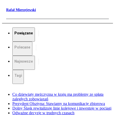
Rafał Mierzejewski
Powiązane
Polecane
Najnowsze
Tagi
Co dziewiąty mężczyzna w kraju ma problemy ze spłatą
zaległych zobowiązań
Prezydent Olsztyna: Stawiamy na komunikację zbiorową
Dolny Śląsk rewitalizuje linie kolejowe i inwestuje w pociągi
Odważne decyzje w trudnych czasach