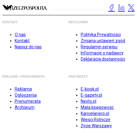
KONTAKT
REGULAMIN
O nas
Polityka Prywatności
Kontakt
Zmiana ustawień zgód
Napisz do nas
Regulamin serwisu
Informacje o nadawcy
Deklaracja dostępności
REKLAMA I PRENUMERATA
PARTNERZY
Reklama
E-kiosk.pl
Ogłoszenia
E-gazety.pl
Prenumerata
Nexto.pl
Archiwum
Mała księgowość
Kancelarierp.pl
Wieści Rolnicze
Życie Warszawy