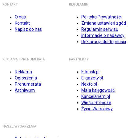
KONTAKT
REGULAMIN
O nas
Polityka Prywatności
Kontakt
Zmiana ustawień zgód
Napisz do nas
Regulamin serwisu
Informacje o nadawcy
Deklaracja dostępności
REKLAMA I PRENUMERATA
PARTNERZY
Reklama
E-kiosk.pl
Ogłoszenia
E-gazety.pl
Prenumerata
Nexto.pl
Archiwum
Mała księgowość
Kancelarierp.pl
Wieści Rolnicze
Życie Warszawy
NASZE WYDARZENIA