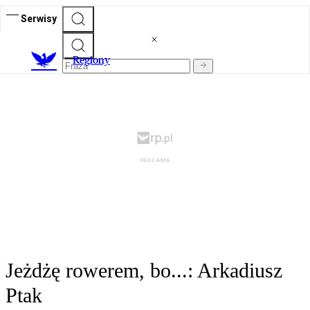
Serwisy
R
egiony
Jeżdżę rowerem, bo...: Arkadiusz
Ptak