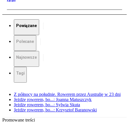
Powiązane
Polecane
Najnowsze
Tagi
Z północy na południe. Rowerem przez Australię w 23 dni
Jeżdżę rowerem, bo...: Joanna Matuszczyk
Jeżdżę rowerem, bo...: Sylwia Skuta
Jeżdżę rowerem, bo...: Krzysztof Baranowski
Promowane treści