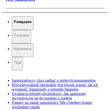
Powiązane
Polecane
Najnowsze
Tagi
Samorządowcy chcą zadbać o unijnych konsumentów
Przewidywalność dochodów jest równie ważna, jak ich
wysokość. Samorządy o reformie finansów
Ewaluacja reformy dochodowej. Jak samorządy
przygotowują się do rozmów z rządem
Zmiany na mapie zamożności. Mit o biednej ścianie
wschodniej upada