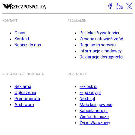
KONTAKT
REGULAMIN
O nas
Polityka Prywatności
Kontakt
Zmiana ustawień zgód
Napisz do nas
Regulamin serwisu
Informacje o nadawcy
Deklaracja dostępności
REKLAMA I PRENUMERATA
PARTNERZY
Reklama
E-kiosk.pl
Ogłoszenia
E-gazety.pl
Prenumerata
Nexto.pl
Archiwum
Mała księgowość
Kancelarierp.pl
Wieści Rolnicze
Życie Warszawy