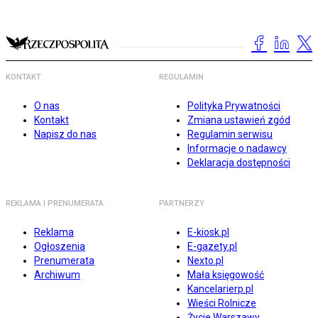
KONTAKT
REGULAMIN
O nas
Polityka Prywatności
Kontakt
Zmiana ustawień zgód
Napisz do nas
Regulamin serwisu
Informacje o nadawcy
Deklaracja dostępności
REKLAMA I PRENUMERATA
PARTNERZY
Reklama
E-kiosk.pl
Ogłoszenia
E-gazety.pl
Prenumerata
Nexto.pl
Archiwum
Mała księgowość
Kancelarierp.pl
Wieści Rolnicze
Życie Warszawy