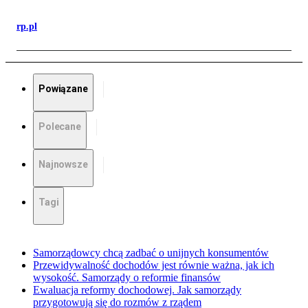
rp.pl
Powiązane
Polecane
Najnowsze
Tagi
Samorządowcy chcą zadbać o unijnych konsumentów
Przewidywalność dochodów jest równie ważna, jak ich
wysokość. Samorządy o reformie finansów
Ewaluacja reformy dochodowej. Jak samorządy
przygotowują się do rozmów z rządem