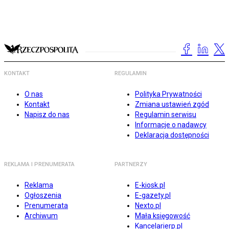
KONTAKT
REGULAMIN
O nas
Polityka Prywatności
Kontakt
Zmiana ustawień zgód
Napisz do nas
Regulamin serwisu
Informacje o nadawcy
Deklaracja dostępności
REKLAMA I PRENUMERATA
PARTNERZY
Reklama
E-kiosk.pl
Ogłoszenia
E-gazety.pl
Prenumerata
Nexto.pl
Archiwum
Mała księgowość
Kancelarierp.pl