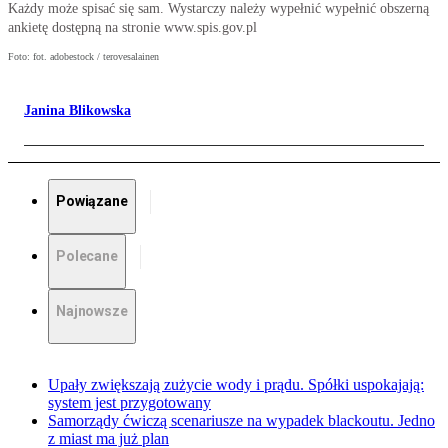
Każdy może spisać się sam. Wystarczy należy wypełnić wypełnić obszerną
ankietę dostępną na stronie www.spis.gov.pl
Foto: fot. adobestock / terovesalainen
Janina Blikowska
Powiązane
Polecane
Najnowsze
Upały zwiększają zużycie wody i prądu. Spółki uspokajają:
system jest przygotowany
Samorządy ćwiczą scenariusze na wypadek blackoutu. Jedno
z miast ma już plan