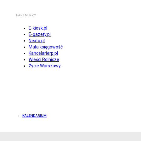
PARTNERZY
E-kiosk.pl
E-gazety.pl
Nexto.pl
Mała księgowość
Kancelarierp.pl
Wieści Rolnicze
Życie Warszawy
KALENDARIUM