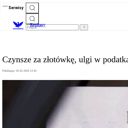
Serwisy
R
egiony
Czynsze za złotówkę, ulgi w podat
Publikacja:
03.05.2020 13:45