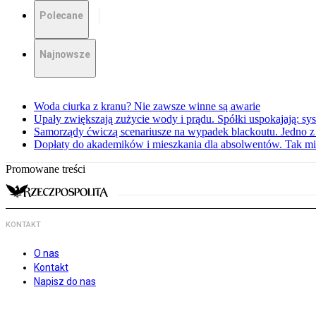
Polecane
Najnowsze
Woda ciurka z kranu? Nie zawsze winne są awarie
Upały zwiększają zużycie wody i prądu. Spółki uspokajają: sy
Samorządy ćwiczą scenariusze na wypadek blackoutu. Jedno z 
Dopłaty do akademików i mieszkania dla absolwentów. Tak mi
Promowane treści
KONTAKT
O nas
Kontakt
Napisz do nas