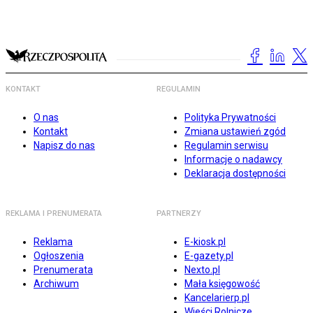
KONTAKT
REGULAMIN
O nas
Polityka Prywatności
Kontakt
Zmiana ustawień zgód
Napisz do nas
Regulamin serwisu
Informacje o nadawcy
Deklaracja dostępności
REKLAMA I PRENUMERATA
PARTNERZY
Reklama
E-kiosk.pl
Ogłoszenia
E-gazety.pl
Prenumerata
Nexto.pl
Archiwum
Mała księgowość
Kancelarierp.pl
Wieści Rolnicze