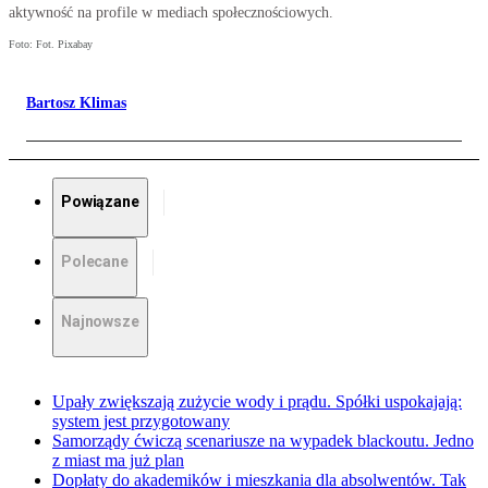
aktywność na profile w mediach społecznościowych.
Foto: Fot. Pixabay
Bartosz Klimas
Powiązane
Polecane
Najnowsze
Upały zwiększają zużycie wody i prądu. Spółki uspokajają:
system jest przygotowany
Samorządy ćwiczą scenariusze na wypadek blackoutu. Jedno
z miast ma już plan
Dopłaty do akademików i mieszkania dla absolwentów. Tak