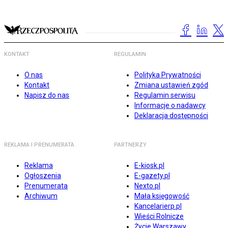
KONTAKT
REGULAMIN
O nas
Polityka Prywatności
Kontakt
Zmiana ustawień zgód
Napisz do nas
Regulamin serwisu
Informacje o nadawcy
Deklaracja dostępności
REKLAMA I PRENUMERATA
PARTNERZY
Reklama
E-kiosk.pl
Ogłoszenia
E-gazety.pl
Prenumerata
Nexto.pl
Archiwum
Mała księgowość
Kancelarierp.pl
Wieści Rolnicze
Życie Warszawy