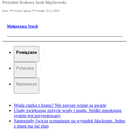
Prezydent Krakowa Jacek Majchrowski.
Foto: *** Local Caption *** Issued: 25.11.2019
Małgorzata Stuch
Powiązane
Polecane
Najnowsze
Woda ciurka z kranu? Nie zawsze winne są awarie
Upały zwiększają zużycie wody i prądu. Spółki uspokajają:
system jest przygotowany
Samorządy ćwiczą scenariusze na wypadek blackoutu. Jedno
z miast ma już plan