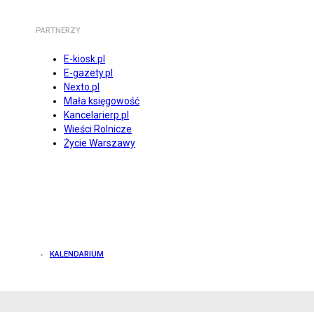
PARTNERZY
E-kiosk.pl
E-gazety.pl
Nexto.pl
Mała księgowość
Kancelarierp.pl
Wieści Rolnicze
Życie Warszawy
KALENDARIUM