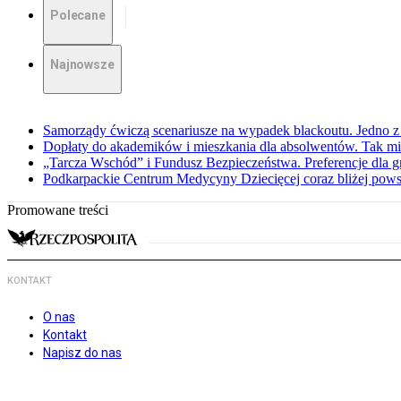
Polecane
Najnowsze
Samorządy ćwiczą scenariusze na wypadek blackoutu. Jedno z 
Dopłaty do akademików i mieszkania dla absolwentów. Tak mi
„Tarcza Wschód” i Fundusz Bezpieczeństwa. Preferencje dla g
Podkarpackie Centrum Medycyny Dziecięcej coraz bliżej pows
Promowane treści
KONTAKT
O nas
Kontakt
Napisz do nas