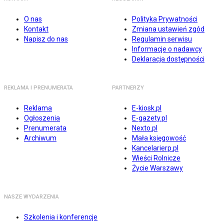
O nas
Polityka Prywatności
Kontakt
Zmiana ustawień zgód
Napisz do nas
Regulamin serwisu
Informacje o nadawcy
Deklaracja dostępności
REKLAMA I PRENUMERATA
PARTNERZY
Reklama
E-kiosk.pl
Ogłoszenia
E-gazety.pl
Prenumerata
Nexto.pl
Archiwum
Mała księgowość
Kancelarierp.pl
Wieści Rolnicze
Życie Warszawy
NASZE WYDARZENIA
Szkolenia i konferencje