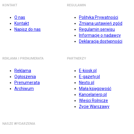
KONTAKT
REGULAMIN
O nas
Polityka Prywatności
Kontakt
Zmiana ustawień zgód
Napisz do nas
Regulamin serwisu
Informacje o nadawcy
Deklaracja dostępności
REKLAMA I PRENUMERATA
PARTNERZY
Reklama
E-kiosk.pl
Ogłoszenia
E-gazety.pl
Prenumerata
Nexto.pl
Archiwum
Mała księgowość
Kancelarierp.pl
Wieści Rolnicze
Życie Warszawy
NASZE WYDARZENIA