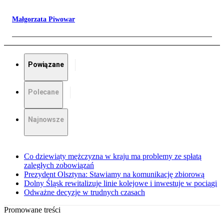
Małgorzata Piwowar
Powiązane
Polecane
Najnowsze
Co dziewiąty mężczyzna w kraju ma problemy ze spłatą
zaległych zobowiązań
Prezydent Olsztyna: Stawiamy na komunikację zbiorową
Dolny Śląsk rewitalizuje linie kolejowe i inwestuje w pociągi
Odważne decyzje w trudnych czasach
Promowane treści