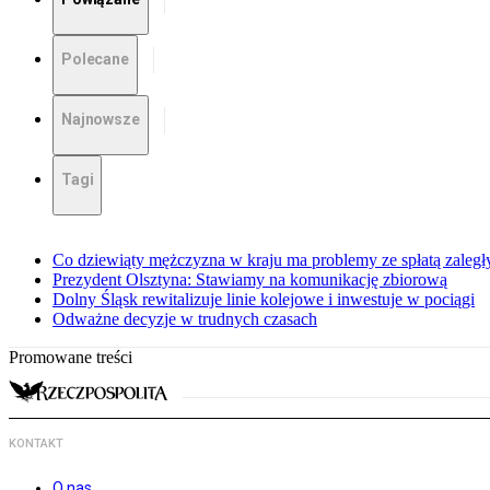
Polecane
Najnowsze
Tagi
Co dziewiąty mężczyzna w kraju ma problemy ze spłatą zaleg
Prezydent Olsztyna: Stawiamy na komunikację zbiorową
Dolny Śląsk rewitalizuje linie kolejowe i inwestuje w pociągi
Odważne decyzje w trudnych czasach
Promowane treści
KONTAKT
O nas