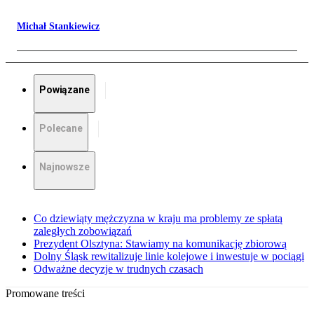
Michał Stankiewicz
Powiązane
Polecane
Najnowsze
Co dziewiąty mężczyzna w kraju ma problemy ze spłatą
zaległych zobowiązań
Prezydent Olsztyna: Stawiamy na komunikację zbiorową
Dolny Śląsk rewitalizuje linie kolejowe i inwestuje w pociągi
Odważne decyzje w trudnych czasach
Promowane treści