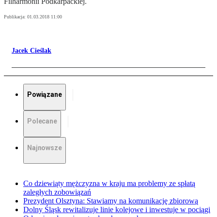
Filharmonii Podkarpackiej.
Publikacja:
01.03.2018 11:00
Jacek Cieślak
Powiązane
Polecane
Najnowsze
Co dziewiąty mężczyzna w kraju ma problemy ze spłatą
zaległych zobowiązań
Prezydent Olsztyna: Stawiamy na komunikację zbiorową
Dolny Śląsk rewitalizuje linie kolejowe i inwestuje w pociągi