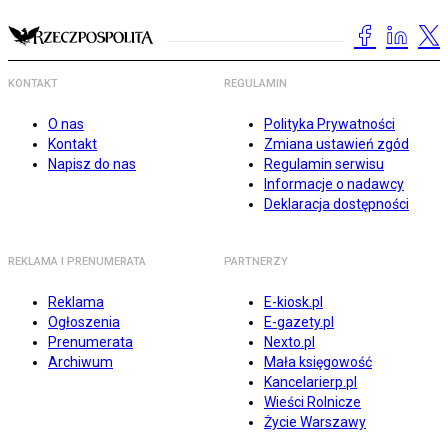
KONTAKT
REGULAMIN
O nas
Polityka Prywatności
Kontakt
Zmiana ustawień zgód
Napisz do nas
Regulamin serwisu
Informacje o nadawcy
Deklaracja dostępności
REKLAMA I PRENUMERATA
PARTNERZY
Reklama
E-kiosk.pl
Ogłoszenia
E-gazety.pl
Prenumerata
Nexto.pl
Archiwum
Mała księgowość
Kancelarierp.pl
Wieści Rolnicze
Życie Warszawy