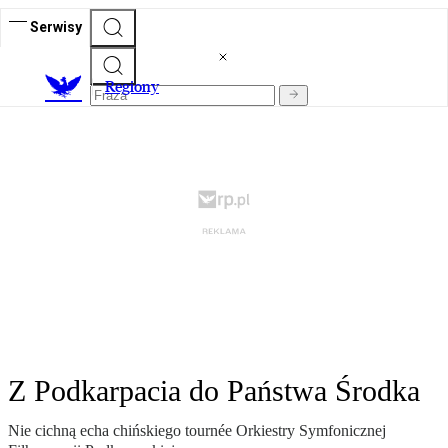
Serwisy
R
egiony
Z Podkarpacia do Państwa Środka
Nie cichną echa chińskiego tournée Orkiestry Symfonicznej