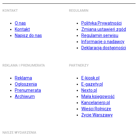
KONTAKT
REGULAMIN
O nas
Polityka Prywatności
Kontakt
Zmiana ustawień zgód
Napisz do nas
Regulamin serwisu
Informacje o nadawcy
Deklaracja dostępności
REKLAMA I PRENUMERATA
PARTNERZY
Reklama
E-kiosk.pl
Ogłoszenia
E-gazety.pl
Prenumerata
Nexto.pl
Archiwum
Mała księgowość
Kancelarierp.pl
Wieści Rolnicze
Życie Warszawy
NASZE WYDARZENIA