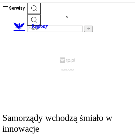
Serwisy
R
egiony
Samorządy wchodzą śmiało w
innowacje