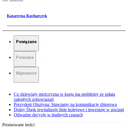
Foto: AdobeStock
Katarzyna Kucharczyk
Powiązane
Polecane
Najnowsze
Co dziewiąty mężczyzna w kraju ma problemy ze spłatą
zaległych zobowiązań
Prezydent Olsztyna: Stawiamy na komunikację zbiorową
Dolny Śląsk rewitalizuje linie kolejowe i inwestuje w pociągi
Odważne decyzje w trudnych czasach
Promowane treści