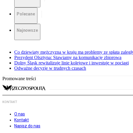
Polecane
Najnowsze
Co dziewiąty mężczyzna w kraju ma problemy ze spłatą zaleg
Prezydent Olsztyna: Stawiamy na komunikację zbiorową
Dolny Śląsk rewitalizuje linie kolejowe i inwestuje w pociągi
Odważne decyzje w trudnych czasach
Promowane treści
KONTAKT
O nas
Kontakt
Napisz do nas