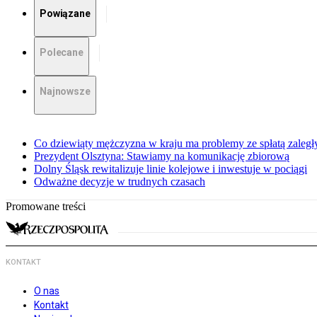
Powiązane
Polecane
Najnowsze
Co dziewiąty mężczyzna w kraju ma problemy ze spłatą zaleg
Prezydent Olsztyna: Stawiamy na komunikację zbiorową
Dolny Śląsk rewitalizuje linie kolejowe i inwestuje w pociągi
Odważne decyzje w trudnych czasach
Promowane treści
KONTAKT
O nas
Kontakt