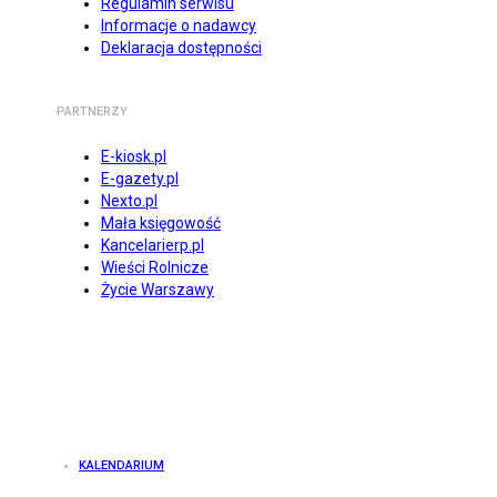
Regulamin serwisu
Informacje o nadawcy
Deklaracja dostępności
PARTNERZY
E-kiosk.pl
E-gazety.pl
Nexto.pl
Mała księgowość
Kancelarierp.pl
Wieści Rolnicze
Życie Warszawy
KALENDARIUM