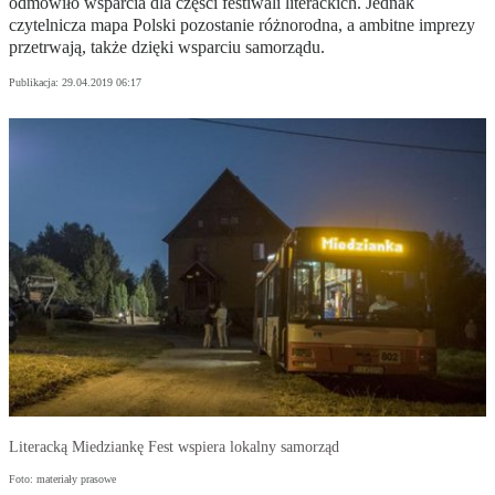
odmówiło wsparcia dla części festiwali literackich. Jednak
czytelnicza mapa Polski pozostanie różnorodna, a ambitne imprezy
przetrwają, także dzięki wsparciu samorządu.
Publikacja:
29.04.2019 06:17
Literacką Miedziankę Fest wspiera lokalny samorząd
Foto: materiały prasowe