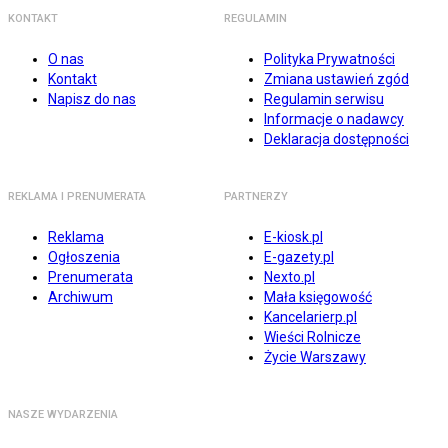
KONTAKT
REGULAMIN
O nas
Polityka Prywatności
Kontakt
Zmiana ustawień zgód
Napisz do nas
Regulamin serwisu
Informacje o nadawcy
Deklaracja dostępności
REKLAMA I PRENUMERATA
PARTNERZY
Reklama
E-kiosk.pl
Ogłoszenia
E-gazety.pl
Prenumerata
Nexto.pl
Archiwum
Mała księgowość
Kancelarierp.pl
Wieści Rolnicze
Życie Warszawy
NASZE WYDARZENIA