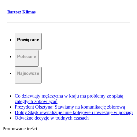
Bartosz Klimas
Powiązane
Polecane
Najnowsze
Co dziewiąty mężczyzna w kraju ma problemy ze spłatą
zaległych zobowiązań
Prezydent Olsztyna: Stawiamy na komunikację zbiorową
Dolny Śląsk rewitalizuje linie kolejowe i inwestuje w pociągi
Odważne decyzje w trudnych czasach
Promowane treści