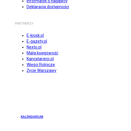
Informacje o nadawcy
Deklaracja dostępności
PARTNERZY
E-kiosk.pl
E-gazety.pl
Nexto.pl
Mała księgowość
Kancelarierp.pl
Wieści Rolnicze
Życie Warszawy
KALENDARIUM