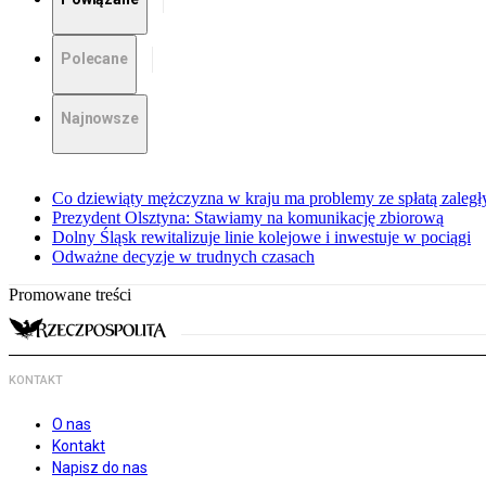
Polecane
Najnowsze
Co dziewiąty mężczyzna w kraju ma problemy ze spłatą zaleg
Prezydent Olsztyna: Stawiamy na komunikację zbiorową
Dolny Śląsk rewitalizuje linie kolejowe i inwestuje w pociągi
Odważne decyzje w trudnych czasach
Promowane treści
KONTAKT
O nas
Kontakt
Napisz do nas