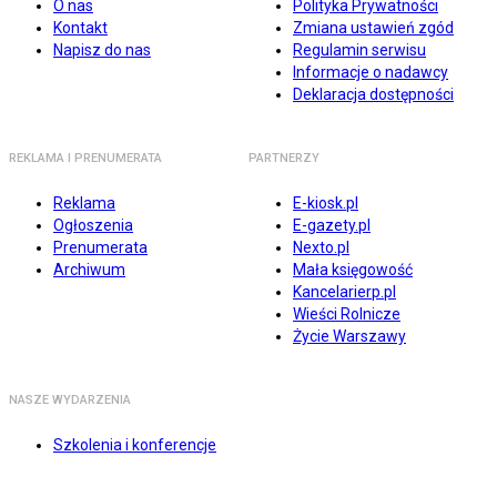
O nas
Polityka Prywatności
Kontakt
Zmiana ustawień zgód
Napisz do nas
Regulamin serwisu
Informacje o nadawcy
Deklaracja dostępności
REKLAMA I PRENUMERATA
PARTNERZY
Reklama
E-kiosk.pl
Ogłoszenia
E-gazety.pl
Prenumerata
Nexto.pl
Archiwum
Mała księgowość
Kancelarierp.pl
Wieści Rolnicze
Życie Warszawy
NASZE WYDARZENIA
Szkolenia i konferencje