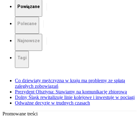
Powiązane
Polecane
Najnowsze
Tagi
Co dziewiąty mężczyzna w kraju ma problemy ze spłatą
zaległych zobowiązań
Prezydent Olsztyna: Stawiamy na komunikację zbiorową
Dolny Śląsk rewitalizuje linie kolejowe i inwestuje w pociągi
Odważne decyzje w trudnych czasach
Promowane treści