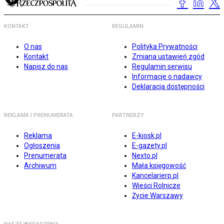
KONTAKT
REGULAMIN
O nas
Polityka Prywatności
Kontakt
Zmiana ustawień zgód
Napisz do nas
Regulamin serwisu
Informacje o nadawcy
Deklaracja dostępności
REKLAMA I PRENUMERATA
PARTNERZY
Reklama
E-kiosk.pl
Ogłoszenia
E-gazety.pl
Prenumerata
Nexto.pl
Archiwum
Mała księgowość
Kancelarierp.pl
Wieści Rolnicze
Życie Warszawy