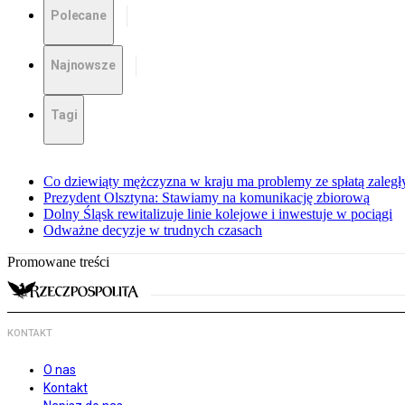
Polecane
Najnowsze
Tagi
Co dziewiąty mężczyzna w kraju ma problemy ze spłatą zaleg
Prezydent Olsztyna: Stawiamy na komunikację zbiorową
Dolny Śląsk rewitalizuje linie kolejowe i inwestuje w pociągi
Odważne decyzje w trudnych czasach
Promowane treści
KONTAKT
O nas
Kontakt