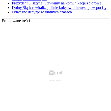
Prezydent Olsztyna: Stawiamy na komunikację zbiorową
Dolny Śląsk rewitalizuje linie kolejowe i inwestuje w pociągi
Odważne decyzje w trudnych czasach
Promowane treści