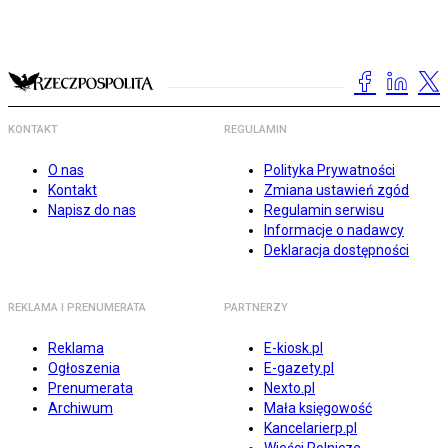
KONTAKT
REGULAMIN
O nas
Polityka Prywatności
Kontakt
Zmiana ustawień zgód
Napisz do nas
Regulamin serwisu
Informacje o nadawcy
Deklaracja dostępności
REKLAMA I PRENUMERATA
PARTNERZY
Reklama
E-kiosk.pl
Ogłoszenia
E-gazety.pl
Prenumerata
Nexto.pl
Archiwum
Mała księgowość
Kancelarierp.pl