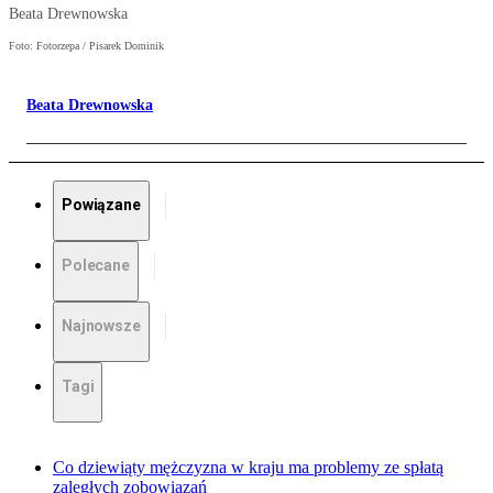
Beata Drewnowska
Foto: Fotorzepa / Pisarek Dominik
Beata Drewnowska
Powiązane
Polecane
Najnowsze
Tagi
Co dziewiąty mężczyzna w kraju ma problemy ze spłatą
zaległych zobowiązań