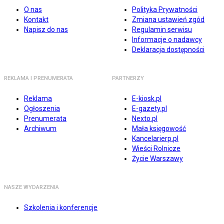
O nas
Polityka Prywatności
Kontakt
Zmiana ustawień zgód
Napisz do nas
Regulamin serwisu
Informacje o nadawcy
Deklaracja dostępności
REKLAMA I PRENUMERATA
PARTNERZY
Reklama
E-kiosk.pl
Ogłoszenia
E-gazety.pl
Prenumerata
Nexto.pl
Archiwum
Mała księgowość
Kancelarierp.pl
Wieści Rolnicze
Życie Warszawy
NASZE WYDARZENIA
Szkolenia i konferencje