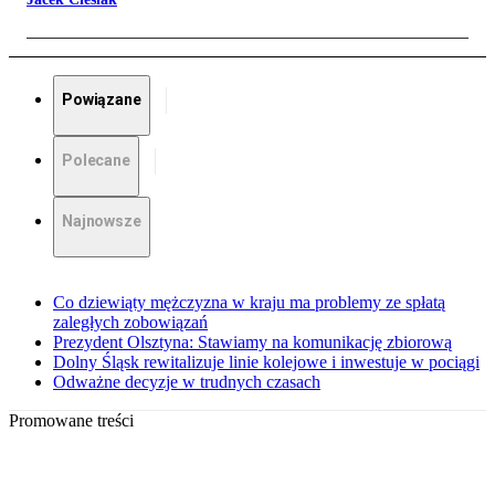
Powiązane
Polecane
Najnowsze
Co dziewiąty mężczyzna w kraju ma problemy ze spłatą
zaległych zobowiązań
Prezydent Olsztyna: Stawiamy na komunikację zbiorową
Dolny Śląsk rewitalizuje linie kolejowe i inwestuje w pociągi
Odważne decyzje w trudnych czasach
Promowane treści