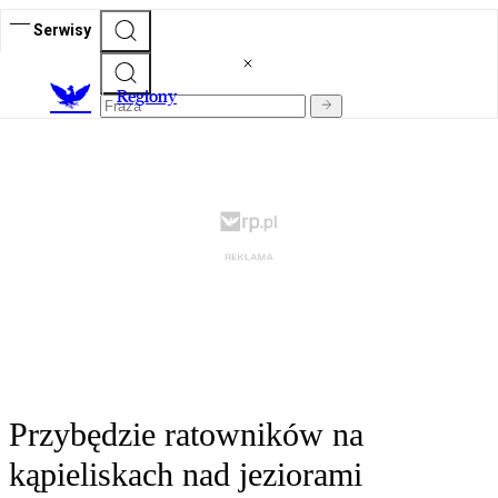
Serwisy
R
egiony
Przybędzie ratowników na
kąpieliskach nad jeziorami