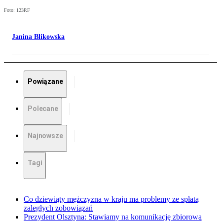
Foto: 123RF
Janina Blikowska
Powiązane
Polecane
Najnowsze
Tagi
Co dziewiąty mężczyzna w kraju ma problemy ze spłatą
zaległych zobowiązań
Prezydent Olsztyna: Stawiamy na komunikację zbiorową