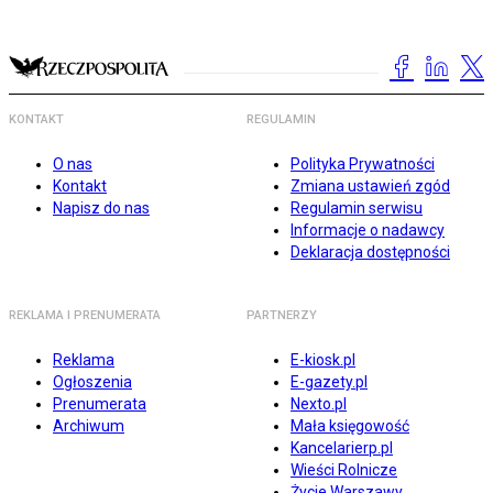
KONTAKT
REGULAMIN
O nas
Polityka Prywatności
Kontakt
Zmiana ustawień zgód
Napisz do nas
Regulamin serwisu
Informacje o nadawcy
Deklaracja dostępności
REKLAMA I PRENUMERATA
PARTNERZY
Reklama
E-kiosk.pl
Ogłoszenia
E-gazety.pl
Prenumerata
Nexto.pl
Archiwum
Mała księgowość
Kancelarierp.pl
Wieści Rolnicze
Życie Warszawy