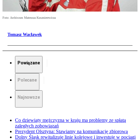
Foto: Archiwum Mateusza Kusznierewicza
Tomasz Wacławek
Powiązane
Polecane
Najnowsze
Co dziewiąty mężczyzna w kraju ma problemy ze spłatą
zaległych zobowiązań
Prezydent Olsztyna: Stawiamy na komunikację zbiorową
Dolny Śląsk rewitalizuje linie kolejowe i inwestuje w pociągi