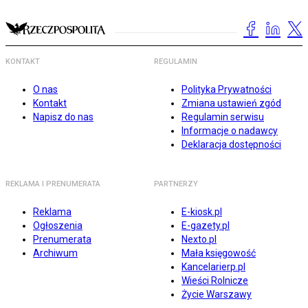
KONTAKT
REGULAMIN
O nas
Polityka Prywatności
Kontakt
Zmiana ustawień zgód
Napisz do nas
Regulamin serwisu
Informacje o nadawcy
Deklaracja dostępności
REKLAMA I PRENUMERATA
PARTNERZY
Reklama
E-kiosk.pl
Ogłoszenia
E-gazety.pl
Prenumerata
Nexto.pl
Archiwum
Mała księgowość
Kancelarierp.pl
Wieści Rolnicze
Życie Warszawy