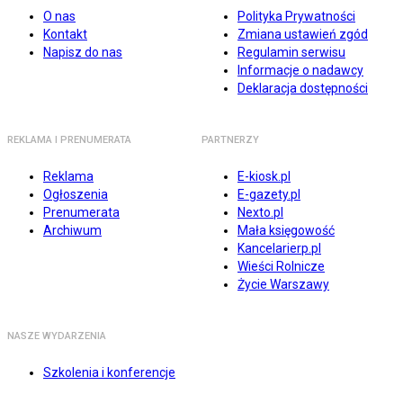
O nas
Polityka Prywatności
Kontakt
Zmiana ustawień zgód
Napisz do nas
Regulamin serwisu
Informacje o nadawcy
Deklaracja dostępności
REKLAMA I PRENUMERATA
PARTNERZY
Reklama
E-kiosk.pl
Ogłoszenia
E-gazety.pl
Prenumerata
Nexto.pl
Archiwum
Mała księgowość
Kancelarierp.pl
Wieści Rolnicze
Życie Warszawy
NASZE WYDARZENIA
Szkolenia i konferencje