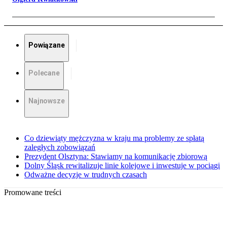
Powiązane
Polecane
Najnowsze
Co dziewiąty mężczyzna w kraju ma problemy ze spłatą
zaległych zobowiązań
Prezydent Olsztyna: Stawiamy na komunikację zbiorową
Dolny Śląsk rewitalizuje linie kolejowe i inwestuje w pociągi
Odważne decyzje w trudnych czasach
Promowane treści