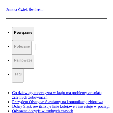
Joanna Ćwiek-Świdecka
Powiązane
Polecane
Najnowsze
Tagi
Co dziewiąty mężczyzna w kraju ma problemy ze spłatą
zaległych zobowiązań
Prezydent Olsztyna: Stawiamy na komunikację zbiorową
Dolny Śląsk rewitalizuje linie kolejowe i inwestuje w pociągi
Odważne decyzje w trudnych czasach