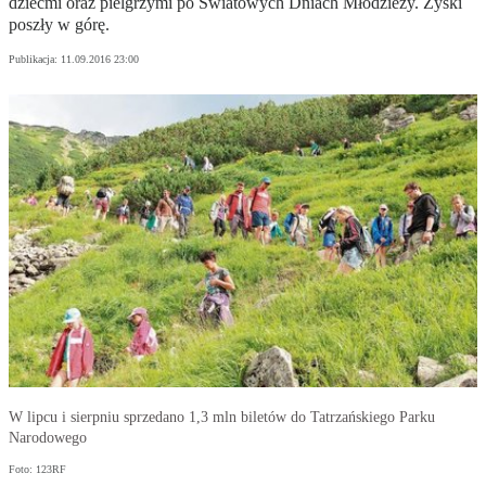
dziećmi oraz pielgrzymi po Światowych Dniach Młodzieży. Zyski
poszły w górę.
Publikacja:
11.09.2016 23:00
W lipcu i sierpniu sprzedano 1,3 mln biletów do Tatrzańskiego Parku
Narodowego
Foto: 123RF