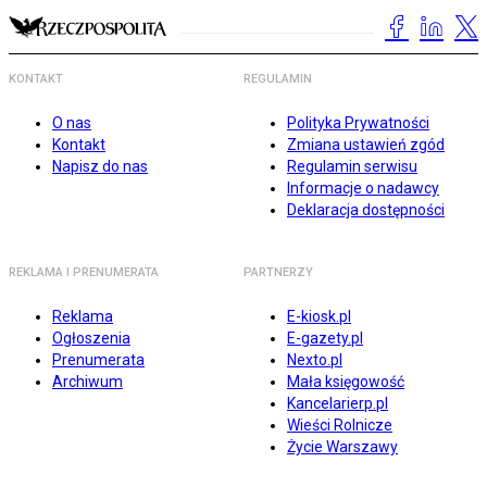
KONTAKT
REGULAMIN
O nas
Polityka Prywatności
Kontakt
Zmiana ustawień zgód
Napisz do nas
Regulamin serwisu
Informacje o nadawcy
Deklaracja dostępności
REKLAMA I PRENUMERATA
PARTNERZY
Reklama
E-kiosk.pl
Ogłoszenia
E-gazety.pl
Prenumerata
Nexto.pl
Archiwum
Mała księgowość
Kancelarierp.pl
Wieści Rolnicze
Życie Warszawy