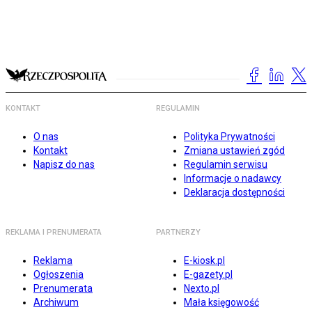
KONTAKT
REGULAMIN
O nas
Polityka Prywatności
Kontakt
Zmiana ustawień zgód
Napisz do nas
Regulamin serwisu
Informacje o nadawcy
Deklaracja dostępności
REKLAMA I PRENUMERATA
PARTNERZY
Reklama
E-kiosk.pl
Ogłoszenia
E-gazety.pl
Prenumerata
Nexto.pl
Archiwum
Mała księgowość