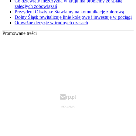
Co dziewiąty mężczyzna w kraju ma problemy ze spłatą
zaległych zobowiązań
Prezydent Olsztyna: Stawiamy na komunikację zbiorową
Dolny Śląsk rewitalizuje linie kolejowe i inwestuje w pociągi
Odważne decyzje w trudnych czasach
Promowane treści