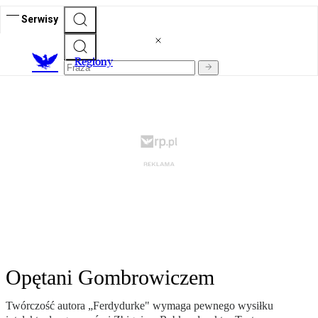
Serwisy
R
egiony
Opętani Gombrowiczem
Twórczość autora „Ferdydurke" wymaga pewnego wysiłku