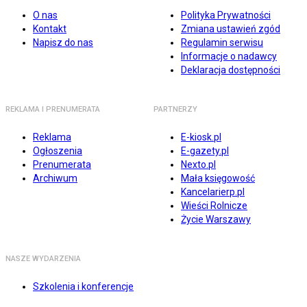
O nas
Polityka Prywatności
Kontakt
Zmiana ustawień zgód
Napisz do nas
Regulamin serwisu
Informacje o nadawcy
Deklaracja dostępności
REKLAMA I PRENUMERATA
PARTNERZY
Reklama
E-kiosk.pl
Ogłoszenia
E-gazety.pl
Prenumerata
Nexto.pl
Archiwum
Mała księgowość
Kancelarierp.pl
Wieści Rolnicze
Życie Warszawy
NASZE WYDARZENIA
Szkolenia i konferencje