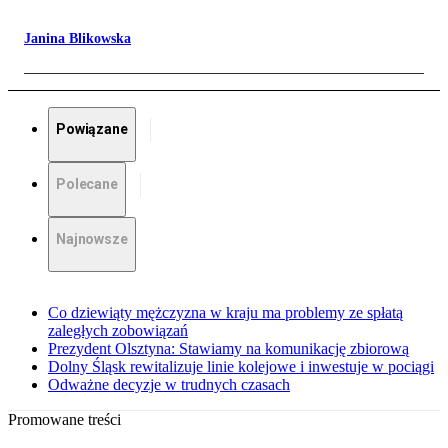
Janina Blikowska
Powiązane
Polecane
Najnowsze
Co dziewiąty mężczyzna w kraju ma problemy ze spłatą
zaległych zobowiązań
Prezydent Olsztyna: Stawiamy na komunikację zbiorową
Dolny Śląsk rewitalizuje linie kolejowe i inwestuje w pociągi
Odważne decyzje w trudnych czasach
Promowane treści