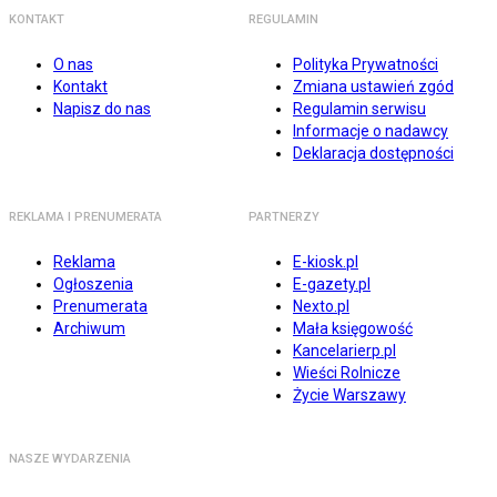
KONTAKT
REGULAMIN
O nas
Polityka Prywatności
Kontakt
Zmiana ustawień zgód
Napisz do nas
Regulamin serwisu
Informacje o nadawcy
Deklaracja dostępności
REKLAMA I PRENUMERATA
PARTNERZY
Reklama
E-kiosk.pl
Ogłoszenia
E-gazety.pl
Prenumerata
Nexto.pl
Archiwum
Mała księgowość
Kancelarierp.pl
Wieści Rolnicze
Życie Warszawy
NASZE WYDARZENIA