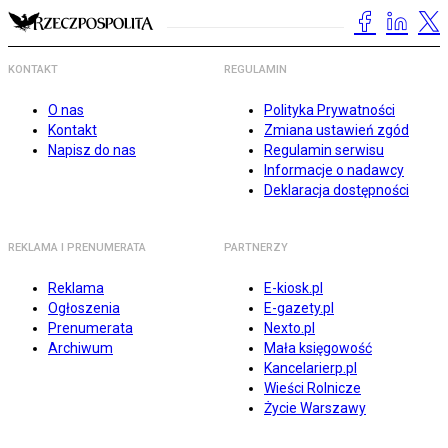
KONTAKT
REGULAMIN
O nas
Polityka Prywatności
Kontakt
Zmiana ustawień zgód
Napisz do nas
Regulamin serwisu
Informacje o nadawcy
Deklaracja dostępności
REKLAMA I PRENUMERATA
PARTNERZY
Reklama
E-kiosk.pl
Ogłoszenia
E-gazety.pl
Prenumerata
Nexto.pl
Archiwum
Mała księgowość
Kancelarierp.pl
Wieści Rolnicze
Życie Warszawy