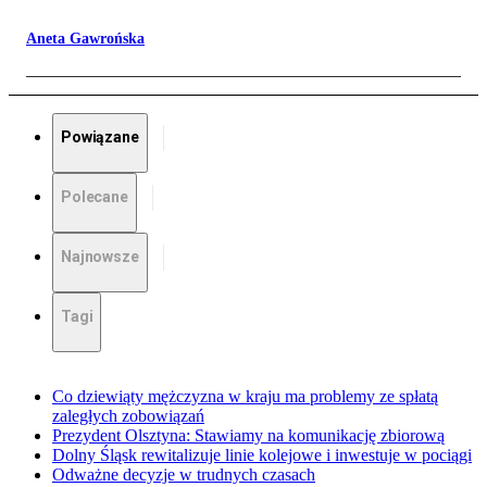
Aneta Gawrońska
Powiązane
Polecane
Najnowsze
Tagi
Co dziewiąty mężczyzna w kraju ma problemy ze spłatą
zaległych zobowiązań
Prezydent Olsztyna: Stawiamy na komunikację zbiorową
Dolny Śląsk rewitalizuje linie kolejowe i inwestuje w pociągi
Odważne decyzje w trudnych czasach