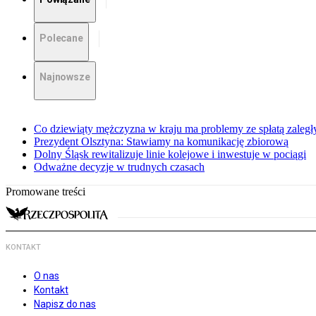
Polecane
Najnowsze
Co dziewiąty mężczyzna w kraju ma problemy ze spłatą zaleg
Prezydent Olsztyna: Stawiamy na komunikację zbiorową
Dolny Śląsk rewitalizuje linie kolejowe i inwestuje w pociągi
Odważne decyzje w trudnych czasach
Promowane treści
KONTAKT
O nas
Kontakt
Napisz do nas