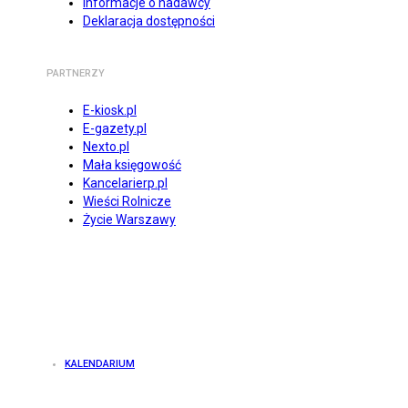
Informacje o nadawcy
Deklaracja dostępności
PARTNERZY
E-kiosk.pl
E-gazety.pl
Nexto.pl
Mała księgowość
Kancelarierp.pl
Wieści Rolnicze
Życie Warszawy
KALENDARIUM