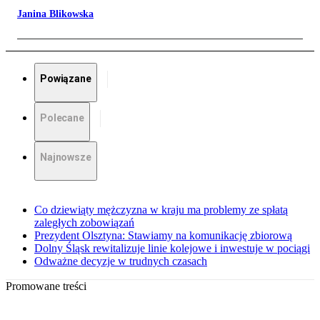
Janina Blikowska
Powiązane
Polecane
Najnowsze
Co dziewiąty mężczyzna w kraju ma problemy ze spłatą
zaległych zobowiązań
Prezydent Olsztyna: Stawiamy na komunikację zbiorową
Dolny Śląsk rewitalizuje linie kolejowe i inwestuje w pociągi
Odważne decyzje w trudnych czasach
Promowane treści