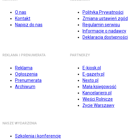
O nas
Polityka Prywatności
Kontakt
Zmiana ustawień zgód
Napisz do nas
Regulamin serwisu
Informacje o nadawcy
Deklaracja dostępności
REKLAMA I PRENUMERATA
PARTNERZY
Reklama
E-kiosk.pl
Ogłoszenia
E-gazety.pl
Prenumerata
Nexto.pl
Archiwum
Mała księgowość
Kancelarierp.pl
Wieści Rolnicze
Życie Warszawy
NASZE WYDARZENIA
Szkolenia i konferencje