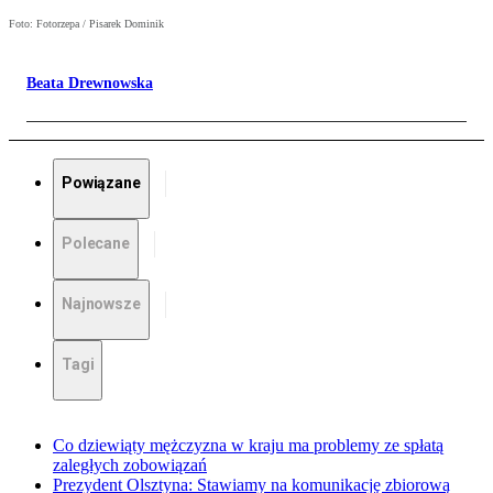
Foto: Fotorzepa / Pisarek Dominik
Beata Drewnowska
Powiązane
Polecane
Najnowsze
Tagi
Co dziewiąty mężczyzna w kraju ma problemy ze spłatą
zaległych zobowiązań
Prezydent Olsztyna: Stawiamy na komunikację zbiorową