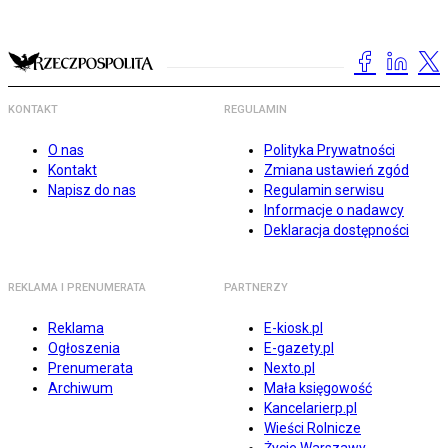
KONTAKT
REGULAMIN
O nas
Polityka Prywatności
Kontakt
Zmiana ustawień zgód
Napisz do nas
Regulamin serwisu
Informacje o nadawcy
Deklaracja dostępności
REKLAMA I PRENUMERATA
PARTNERZY
Reklama
E-kiosk.pl
Ogłoszenia
E-gazety.pl
Prenumerata
Nexto.pl
Archiwum
Mała księgowość
Kancelarierp.pl
Wieści Rolnicze