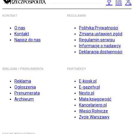
KONTAKT
REGULAMIN
O nas
Polityka Prywatności
Kontakt
Zmiana ustawień zgód
Napisz do nas
Regulamin serwisu
Informacje o nadawcy
Deklaracja dostępności
REKLAMA I PRENUMERATA
PARTNERZY
Reklama
E-kiosk.pl
Ogłoszenia
E-gazety.pl
Prenumerata
Nexto.pl
Archiwum
Mała księgowość
Kancelarierp.pl
Wieści Rolnicze
Życie Warszawy