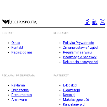
KONTAKT
REGULAMIN
O nas
Polityka Prywatności
Kontakt
Zmiana ustawień zgód
Napisz do nas
Regulamin serwisu
Informacje o nadawcy
Deklaracja dostępności
REKLAMA I PRENUMERATA
PARTNERZY
Reklama
E-kiosk.pl
Ogłoszenia
E-gazety.pl
Prenumerata
Nexto.pl
Archiwum
Mała księgowość
Kancelarierp.pl