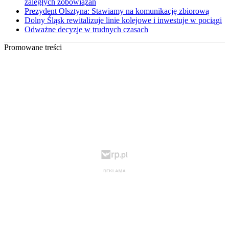
zaległych zobowiązań
Prezydent Olsztyna: Stawiamy na komunikację zbiorową
Dolny Śląsk rewitalizuje linie kolejowe i inwestuje w pociągi
Odważne decyzje w trudnych czasach
Promowane treści