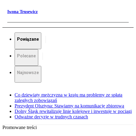
Iwona Trusewicz
Powiązane
Polecane
Najnowsze
Co dziewiąty mężczyzna w kraju ma problemy ze spłatą
zaległych zobowiązań
Prezydent Olsztyna: Stawiamy na komunikację zbiorową
Dolny Śląsk rewitalizuje linie kolejowe i inwestuje w pociągi
Odważne decyzje w trudnych czasach
Promowane treści