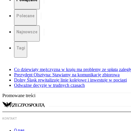
Polecane
Najnowsze
Tagi
Co dziewiąty mężczyzna w kraju ma problemy ze spłatą zaleg
Prezydent Olsztyna: Stawiamy na komunikację zbiorową
Dolny Śląsk rewitalizuje linie kolejowe i inwestuje w pociągi
Odważne decyzje w trudnych czasach
Promowane treści
KONTAKT
O nas