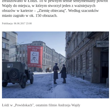
zrealizowano w Łodzi. To w pewnym sensie sentymentalny powrót
Wajdy do miejsca, w którym stworzył jeden z ważniejszych
obrazów w karierze – „Ziemię obiecaną". Według szacunków
miasto zagrało w ok. 150 obrazach.
Publikacja:
06.06.2017 23:00
Łódź w „Powidokach”, ostatnim filmie Andrzeja Wajdy