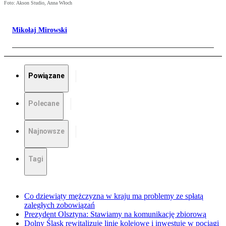
Foto: Akson Studio, Anna Włoch
Mikołaj Mirowski
Powiązane
Polecane
Najnowsze
Tagi
Co dziewiąty mężczyzna w kraju ma problemy ze spłatą
zaległych zobowiązań
Prezydent Olsztyna: Stawiamy na komunikację zbiorową
Dolny Śląsk rewitalizuje linie kolejowe i inwestuje w pociągi