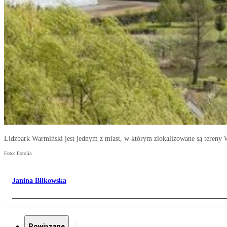
Lidzbark Warmiński jest jednym z miast, w którym zlokalizowane są tereny
Foto: Fotolia
Janina Blikowska
Powiązane