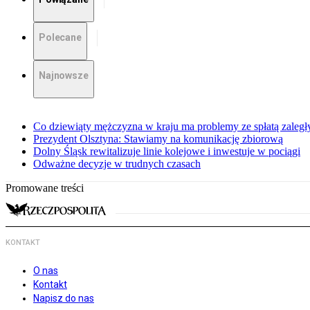
Polecane
Najnowsze
Co dziewiąty mężczyzna w kraju ma problemy ze spłatą zaleg
Prezydent Olsztyna: Stawiamy na komunikację zbiorową
Dolny Śląsk rewitalizuje linie kolejowe i inwestuje w pociągi
Odważne decyzje w trudnych czasach
Promowane treści
KONTAKT
O nas
Kontakt
Napisz do nas