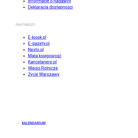
Informacje o nadawcy
Deklaracja dostępności
PARTNERZY
E-kiosk.pl
E-gazety.pl
Nexto.pl
Mała księgowość
Kancelarierp.pl
Wieści Rolnicze
Życie Warszawy
KALENDARIUM