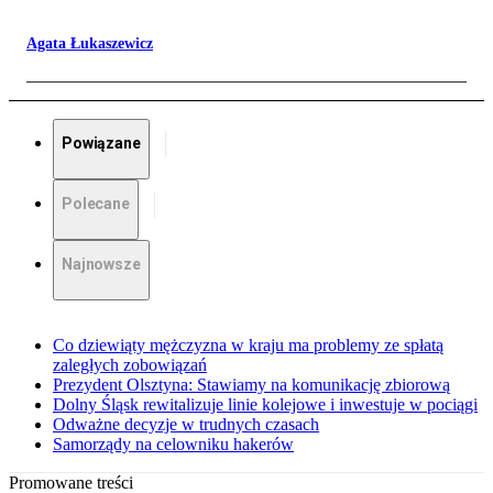
Agata Łukaszewicz
Powiązane
Polecane
Najnowsze
Co dziewiąty mężczyzna w kraju ma problemy ze spłatą
zaległych zobowiązań
Prezydent Olsztyna: Stawiamy na komunikację zbiorową
Dolny Śląsk rewitalizuje linie kolejowe i inwestuje w pociągi
Odważne decyzje w trudnych czasach
Samorządy na celowniku hakerów
Promowane treści