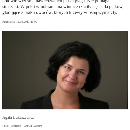
połowie września nawiedziła ich ptasia plaga. Nie pomagają
straszaki. W pełni winobrania na winnice rzuciły się stada ptaków,
głodujące z braku owoców, których krzewy wiosną wymarzły.
Publikacja:
15.10.2017 23:00
Agata Łukaszewicz
Foto: Fotorzepa / Waniek Ryszard