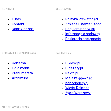
KONTAKT
REGULAMIN
O nas
Polityka Prywatności
Kontakt
Zmiana ustawień zgód
Napisz do nas
Regulamin serwisu
Informacje o nadawcy
Deklaracja dostępności
REKLAMA I PRENUMERATA
PARTNERZY
Reklama
E-kiosk.pl
Ogłoszenia
E-gazety.pl
Prenumerata
Nexto.pl
Archiwum
Mała księgowość
Kancelarierp.pl
Wieści Rolnicze
Życie Warszawy
NASZE WYDARZENIA