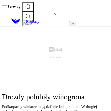
Serwisy
R
egiony
Drozdy polubiły winogrona
Podkarpaccy winiarze mają dziś nie lada problem. W drugiej