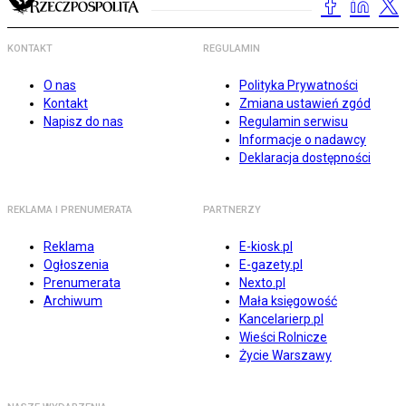
KONTAKT
REGULAMIN
O nas
Polityka Prywatności
Kontakt
Zmiana ustawień zgód
Napisz do nas
Regulamin serwisu
Informacje o nadawcy
Deklaracja dostępności
REKLAMA I PRENUMERATA
PARTNERZY
Reklama
E-kiosk.pl
Ogłoszenia
E-gazety.pl
Prenumerata
Nexto.pl
Archiwum
Mała księgowość
Kancelarierp.pl
Wieści Rolnicze
Życie Warszawy