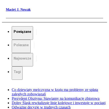
Maciej J. Nowak
Powiązane
Polecane
Najnowsze
Tagi
Co dziewiąty mężczyzna w kraju ma problemy ze spłatą
zaległych zobowiązań
Prezydent Olsztyna: Stawiamy na komunikację zbiorową
Dolny Śląsk rewitalizuje linie kolejowe i inwestuje w pociągi
Odważne decyzje w trudnych czasach