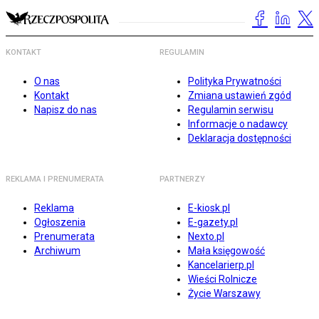
KONTAKT
REGULAMIN
O nas
Polityka Prywatności
Kontakt
Zmiana ustawień zgód
Napisz do nas
Regulamin serwisu
Informacje o nadawcy
Deklaracja dostępności
REKLAMA I PRENUMERATA
PARTNERZY
Reklama
E-kiosk.pl
Ogłoszenia
E-gazety.pl
Prenumerata
Nexto.pl
Archiwum
Mała księgowość
Kancelarierp.pl
Wieści Rolnicze
Życie Warszawy