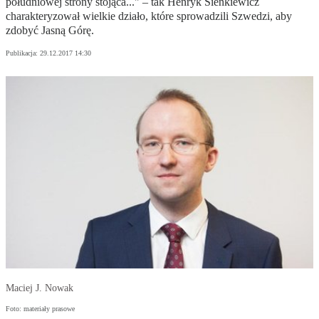
południowej strony stojąca..." – tak Henryk Sienkiewicz
charakteryzował wielkie działo, które sprowadzili Szwedzi, aby
zdobyć Jasną Górę.
Publikacja:
29.12.2017 14:30
Maciej J. Nowak
Foto: materiały prasowe