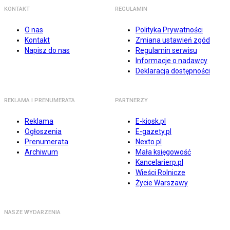
KONTAKT
REGULAMIN
O nas
Polityka Prywatności
Kontakt
Zmiana ustawień zgód
Napisz do nas
Regulamin serwisu
Informacje o nadawcy
Deklaracja dostępności
REKLAMA I PRENUMERATA
PARTNERZY
Reklama
E-kiosk.pl
Ogłoszenia
E-gazety.pl
Prenumerata
Nexto.pl
Archiwum
Mała księgowość
Kancelarierp.pl
Wieści Rolnicze
Życie Warszawy
NASZE WYDARZENIA