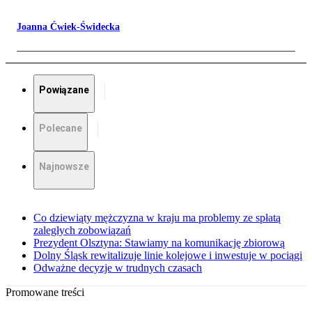
Joanna Ćwiek-Świdecka
Powiązane
Polecane
Najnowsze
Co dziewiąty mężczyzna w kraju ma problemy ze spłatą
zaległych zobowiązań
Prezydent Olsztyna: Stawiamy na komunikację zbiorową
Dolny Śląsk rewitalizuje linie kolejowe i inwestuje w pociągi
Odważne decyzje w trudnych czasach
Promowane treści