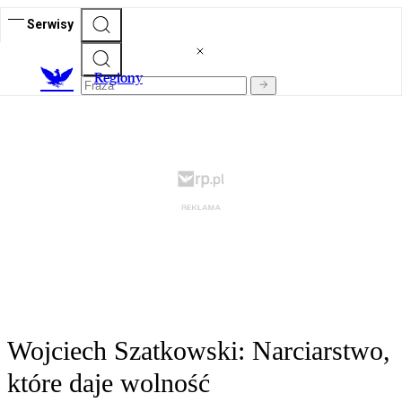
Serwisy
R
egiony
Wojciech Szatkowski: Narciarstwo,
które daje wolność