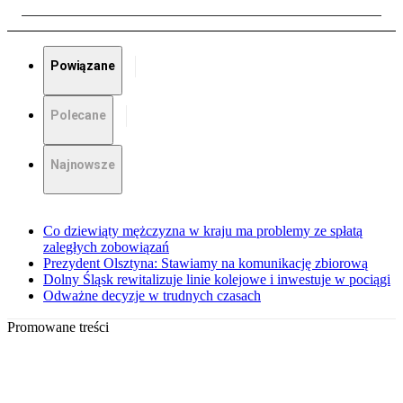
Powiązane
Polecane
Najnowsze
Co dziewiąty mężczyzna w kraju ma problemy ze spłatą
zaległych zobowiązań
Prezydent Olsztyna: Stawiamy na komunikację zbiorową
Dolny Śląsk rewitalizuje linie kolejowe i inwestuje w pociągi
Odważne decyzje w trudnych czasach
Promowane treści