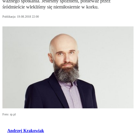
ważnego spotkania. Jesteśmy spóźnieni, ponieważ przez
śródmieście wlekliśmy się niemiłosiernie w korku.
Publikacja:
19.08.2018 22:00
Foto: rp.pl
Andrzej Krakowiak