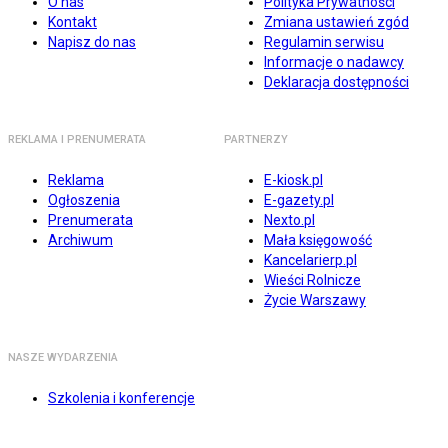
O nas
Polityka Prywatności
Kontakt
Zmiana ustawień zgód
Napisz do nas
Regulamin serwisu
Informacje o nadawcy
Deklaracja dostępności
REKLAMA I PRENUMERATA
PARTNERZY
Reklama
E-kiosk.pl
Ogłoszenia
E-gazety.pl
Prenumerata
Nexto.pl
Archiwum
Mała księgowość
Kancelarierp.pl
Wieści Rolnicze
Życie Warszawy
NASZE WYDARZENIA
Szkolenia i konferencje