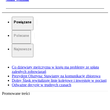
Powiązane
Polecane
Najnowsze
Co dziewiąty mężczyzna w kraju ma problemy ze spłatą
zaległych zobowiązań
Prezydent Olsztyna: Stawiamy na komunikację zbiorową
Dolny Śląsk rewitalizuje linie kolejowe i inwestuje w pociągi
Odważne decyzje w trudnych czasach
Promowane treści