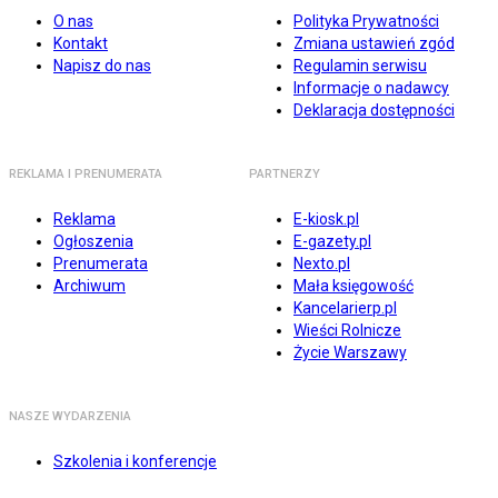
O nas
Polityka Prywatności
Kontakt
Zmiana ustawień zgód
Napisz do nas
Regulamin serwisu
Informacje o nadawcy
Deklaracja dostępności
REKLAMA I PRENUMERATA
PARTNERZY
Reklama
E-kiosk.pl
Ogłoszenia
E-gazety.pl
Prenumerata
Nexto.pl
Archiwum
Mała księgowość
Kancelarierp.pl
Wieści Rolnicze
Życie Warszawy
NASZE WYDARZENIA
Szkolenia i konferencje